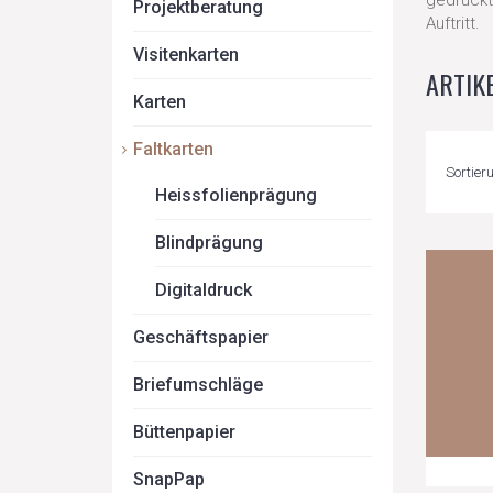
gedruckte
Projektberatung
Auftritt.
Visitenkarten
ARTIK
Karten
Faltkarten
Sortier
Heissfolienprägung
Blindprägung
Digitaldruck
Geschäftspapier
Briefumschläge
Büttenpapier
SnapPap