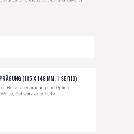
n für einen professionellen und stilvollen
PRÄGUNG (105 X 148 MM, 1-SEITIG)
 mit Heissfolienprägung und Option
ld, Weiss, Schwarz oder Farbe