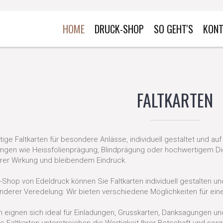
HOME
DRUCK-SHOP
SO GEHT'S
KONT
FALTKARTEN
ige Faltkarten für besondere Anlässe, individuell gestaltet und au
ngen wie Heissfolienprägung, Blindprägung oder hochwertigem Di
er Wirkung und bleibendem Eindruck.
e-Shop von Edeldruck können Sie Faltkarten individuell gestalten u
nderer Veredelung: Wir bieten verschiedene Möglichkeiten für ein
en eignen sich ideal für Einladungen, Grusskarten, Danksagungen u