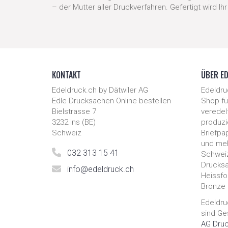
– der Mutter aller Druckverfahren. Gefertigt wird Ih
KONTAKT
ÜBER E
Edeldruck.ch by Dätwiler AG
Edeldru
Edle Drucksachen Online bestellen
Shop für
Bielstrasse 7
veredel
3232
Ins
(
BE
)
produzie
Schweiz
Briefpa
und meh
032 313 15 41
Schweiz
Drucksa
info@edeldruck.ch
Heissfol
Bronze 
Edeldru
sind Ge
AG Druc