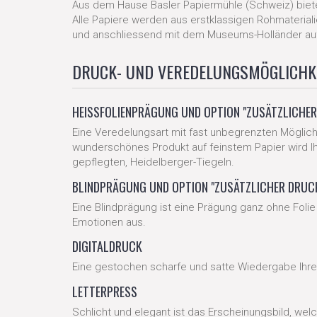
Aus dem Hause Basler Papiermühle (Schweiz) bieten w
Alle Papiere werden aus erstklassigen Rohmateria
und anschliessend mit dem Museums-Holländer auf
DRUCK- UND VEREDELUNGSMÖGLICHK
HEISSFOLIENPRÄGUNG UND OPTION "ZUSÄTZLICHER 
Eine Veredelungsart mit fast unbegrenzten Möglichk
wunderschönes Produkt auf feinstem Papier wird Ih
gepflegten, Heidelberger-Tiegeln.
BLINDPRÄGUNG UND OPTION "ZUSÄTZLICHER DRUCK"
Eine Blindprägung ist eine Prägung ganz ohne Folie
Emotionen aus.
DIGITALDRUCK
Eine gestochen scharfe und satte Wiedergabe Ihrer
LETTERPRESS
Schlicht und elegant ist das Erscheinungsbild, wel