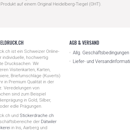
r Produkt auf einem Original Heidelberg-Tiegel (OHT).
DELDRUCK.CH
AGB & VERSAND
ck.ch ist ein Schweizer Online-
Allg. Geschäfts­be­ding­unge
 individuelle, hochwertig
Liefer- und Ver­sand­in­for­ma­
te Drucksachen. Wir
ren Visitenkarten, Karten,
piere, Briefumschläge (Kuverts)
r in Premium Qualität in der
. Veredelungen von
chen sind zum Beispiel
ienprägung in Gold, Silber,
oder edle Prägungen.
ck.ch und
Stickerdrache.ch
schäftsbereiche der
Dätwiler
kerei
in Ins, Aarberg und