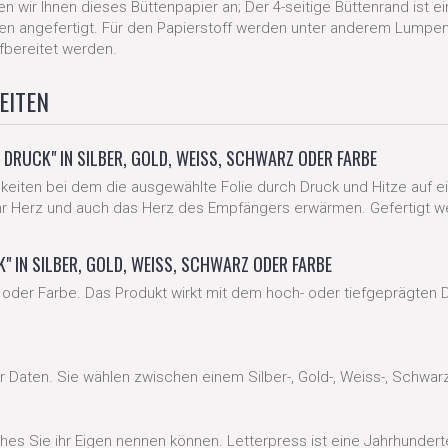
ir Ihnen dieses Büttenpapier an; Der 4-seitige Büttenrand ist einz
lien angefertigt. Für den Papierstoff werden unter anderem Lump
bereitet werden.
EITEN
DRUCK" IN SILBER, GOLD, WEISS, SCHWARZ ODER FARBE
eiten bei dem die ausgewählte Folie durch Druck und Hitze auf ein
r Herz und auch das Herz des Empfängers erwärmen. Gefertigt werde
 IN SILBER, GOLD, WEISS, SCHWARZ ODER FARBE
 oder Farbe. Das Produkt wirkt mit dem hoch- oder tiefgeprägten D
 Daten. Sie wählen zwischen einem Silber-, Gold-, Weiss-, Schwarz
ches Sie ihr Eigen nennen können. Letterpress ist eine Jahrhunder