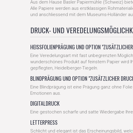
Aus dem Hause Basler Papiermühle (Schweiz) bieten w
Alle Papiere werden aus erstklassigen Rohmateria
und anschliessend mit dem Museums-Holländer auf
DRUCK- UND VEREDELUNGSMÖGLICHK
HEISSFOLIENPRÄGUNG UND OPTION "ZUSÄTZLICHER 
Eine Veredelungsart mit fast unbegrenzten Möglichk
wunderschönes Produkt auf feinstem Papier wird Ih
gepflegten, Heidelberger-Tiegeln.
BLINDPRÄGUNG UND OPTION "ZUSÄTZLICHER DRUCK"
Eine Blindprägung ist eine Prägung ganz ohne Folie
Emotionen aus.
DIGITALDRUCK
Eine gestochen scharfe und satte Wiedergabe Ihrer
LETTERPRESS
Schlicht und elegant ist das Erscheinungsbild, wel