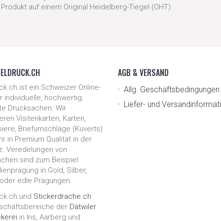
r Produkt auf einem Original Heidelberg-Tiegel (OHT).
DELDRUCK.CH
AGB & VERSAND
ck.ch ist ein Schweizer Online-
Allg. Geschäfts­be­ding­unge
 individuelle, hochwertig
Liefer- und Ver­sand­in­for­ma­
te Drucksachen. Wir
ren Visitenkarten, Karten,
piere, Briefumschläge (Kuverts)
r in Premium Qualität in der
. Veredelungen von
chen sind zum Beispiel
ienprägung in Gold, Silber,
oder edle Prägungen.
ck.ch und
Stickerdrache.ch
schäftsbereiche der
Dätwiler
kerei
in Ins, Aarberg und