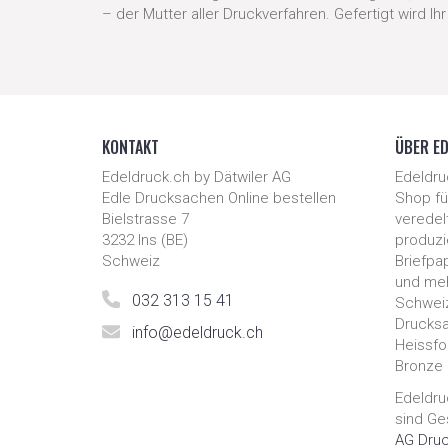
– der Mutter aller Druckverfahren. Gefertigt wird Ih
KONTAKT
ÜBER E
Edeldruck.ch by Dätwiler AG
Edeldru
Edle Drucksachen Online bestellen
Shop für
Bielstrasse 7
veredel
3232
Ins
(
BE
)
produzie
Schweiz
Briefpa
und meh
032 313 15 41
Schweiz
Drucksa
info@edeldruck.ch
Heissfol
Bronze 
Edeldru
sind Ge
AG Druc