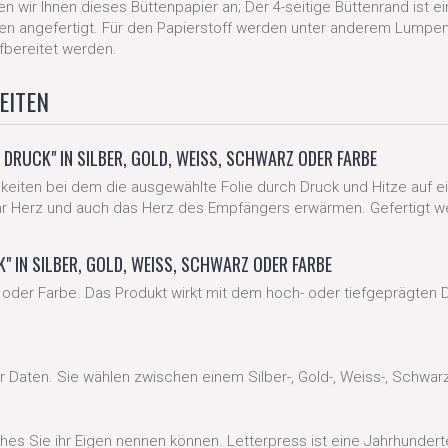
ir Ihnen dieses Büttenpapier an; Der 4-seitige Büttenrand ist einz
lien angefertigt. Für den Papierstoff werden unter anderem Lump
bereitet werden.
EITEN
DRUCK" IN SILBER, GOLD, WEISS, SCHWARZ ODER FARBE
eiten bei dem die ausgewählte Folie durch Druck und Hitze auf ein
r Herz und auch das Herz des Empfängers erwärmen. Gefertigt werde
 IN SILBER, GOLD, WEISS, SCHWARZ ODER FARBE
 oder Farbe. Das Produkt wirkt mit dem hoch- oder tiefgeprägten D
 Daten. Sie wählen zwischen einem Silber-, Gold-, Weiss-, Schwarz
ches Sie ihr Eigen nennen können. Letterpress ist eine Jahrhunder