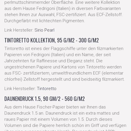
perlmuttschimmernder Oberfläche. Eine weitere Kollektion
aus dem Hause Fedrigoni (Italien) in diversen Farbvarianten
stehen Ihnen zur Auswahl, FSC-zertifiziert. Aus ECF-Zellstoff.
Durchgefärbt mit lichtechten Pigmenten.
Link Hersteller:
Sirio Pearl
TINTORETTO KOLLEKTION, 95 G/M2 - 300 G/M2
Tintoretto ist eines der Flaggschiffe unter den filzmarkierten
Papieren von Fedrigoni (Italien) und ein Name, der seit
Jahrzehnten für Raffinesse und Eleganz steht. Die
ungestrichenen Papiere und Kartons von Tintoretto werden
aus FSC- zertifiziertem, umweltfreundlichem ECF (elementar
chlorfrei) Zellstoff hergestellt und sind beidseitig filzmarkiert.
Link Herstseller:
Tintoretto
DAUNENDRUCK 1.5, 90 GM/2 - 560 G/M2
Aus dem Hause Fischer-Papier bieten wir Ihnen das
Daunendruck 1.5 an. Daunendruck ist ein extra mattes und
raues Papier mit einem Volumen von 1.5. Durch dieses
Volumen sind die Papiere herrlich schön im Griff und verfügen