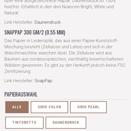
über eine ausgezeichnete Haptik. Daunendruck ist 100%
holzfrei. Erhältlich in den drei Nuancen Bright, White und
Natural.
Link Hersteller:
Daunendruck
SNAPPAP 300 GM/2 (0.55 MM)
Das Papier in Lederoptik, das aus einer Papier-Kunststoff-
Mischung besteht (Zellulose und Latex) und sich in der
Waschmaschine waschen lässt. Die Zellulose wird aus
Bäumen aus nordeuropäischen, nachhaltig bewirtschafteten
Wäldern gewonnen. Es gibt zu der Herkunft jedoch keine FSC
Zertifizierung
Link Hersteller:
SnapPap
PAPIERAUSWAHL
ALLE
SIRIO COLOR
SIRIO PEARL
TINTORETTO
DAUNENDRUCK